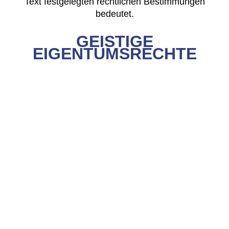
Text festgelegten rechtlichen Bestimmungen
bedeutet.
GEISTIGE
EIGENTUMSRECHTE
core.label.booking_query_title
Sowohl das Design der Website in ihrem Besitz und
ihre Quellcodes als auch die Logos, Marken und
sonstigen Kennzeichen, die darauf erscheinen,
gehören dem Eigentümer oder den kooperierenden
Unternehmen und sind durch die entsprechenden
geistigen und gewerblichen Eigentumsrechte
geschützt. Ebenso sind die Bilder und anderen
Inhalte auf dem Server durch die entsprechenden
geistigen und gewerblichen Eigentumsrechte
geschützt.
Ihre Verwendung, Vervielfältigung, Verbreitung,
öffentliche Wiedergabe, Änderung oder jede