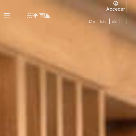
Acceder
DE
EN
ES
IT