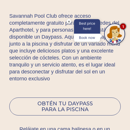
Savannah Pool Club ofrece acceso
×
completamente gratuito para los huéspedes del
Best price
1
here!
Aparthotel, y para personas externas está
disponible un
Daypass
. Aquí, podrás relajarte
Book now
junto a la piscina y disfrutar de un variado menú
que incluye deliciosos platos y una excelente
selección de cócteles. Con un ambiente
tranquilo y un servicio atento, es el lugar ideal
para desconectar y disfrutar del sol en un
entorno exclusivo
OBTÉN TU DAYPASS
PARA LA PISCINA
Relájate en una cama balinesa o en un